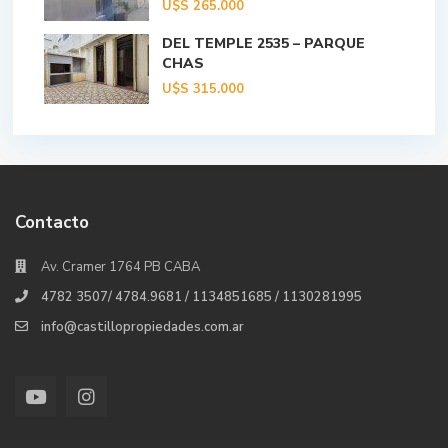
U$S
265.000
DEL TEMPLE 2535 – PARQUE
CHAS
U$S
315.000
Contacto
Av. Cramer 1764 PB CABA
4782 3507/ 4784.9681 / 1134851685 / 1130281995
info@castillopropiedades.com.ar