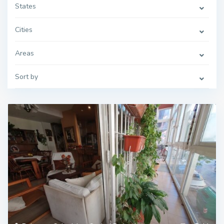
States
Cities
Areas
Sort by