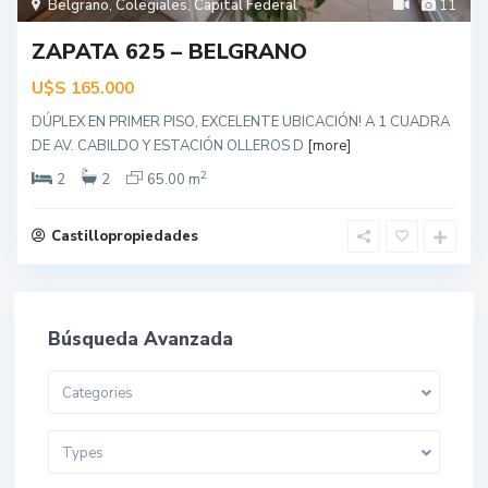
Belgrano
,
Colegiales
,
Capital Federal
11
ZAPATA 625 – BELGRANO
U$S
165.000
DÚPLEX EN PRIMER PISO, EXCELENTE UBICACIÓN! A 1 CUADRA
DE AV. CABILDO Y ESTACIÓN OLLEROS D
[more]
2
2
2
65.00 m
Castillopropiedades
Búsqueda Avanzada
Categories
Types