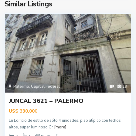
Similar Listings
Palermo
,
Capital Federal
19
JUNCAL 3621 – PALERMO
U$S
330.000
En Edificio de estilo de sólo 4 unidades, piso atìpico con techos
altos, súper luminoso Gr
[more]
2