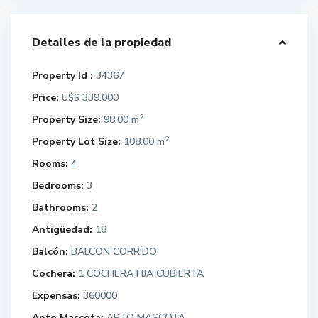
Detalles de la propiedad
Property Id :
34367
Price:
339.000
U$S
2
Property Size:
98.00 m
2
Property Lot Size:
108.00 m
Rooms:
4
Bedrooms:
3
Bathrooms:
2
Antigüedad:
18
Balcón:
BALCON CORRIDO
Cochera:
1 COCHERA FIJA CUBIERTA
Expensas:
360000
Apto Mascota:
APTO MASCOTA