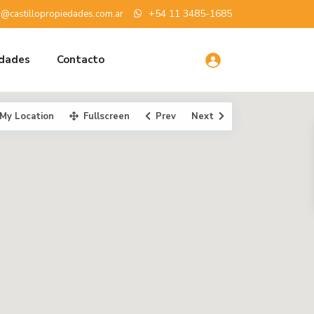
+54 11 3485-1685
o@castillopropiedades.com.ar
edades
Contacto
My Location
Fullscreen
Prev
Next