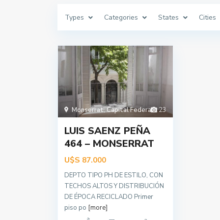
Types
Categories
States
Cities
Monserrat
,
Capital Federal
23
LUIS SAENZ PEÑA
464 – MONSERRAT
U$S
87.000
DEPTO TIPO PH DE ESTILO, CON
TECHOS ALTOS Y DISTRIBUCIÓN
DE ÉPOCA RECICLADO Primer
piso po
[more]