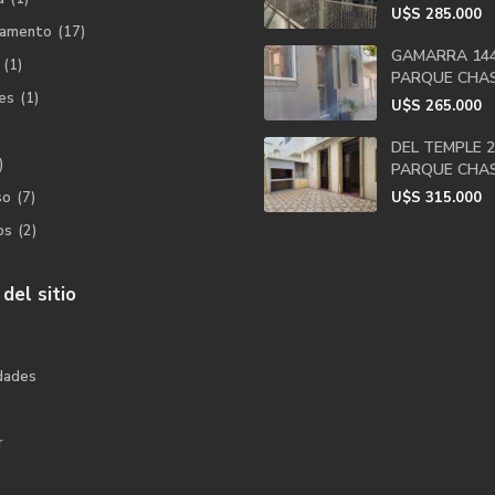
U$S
285.000
tamento
(17)
GAMARRA 144
(1)
PARQUE CHA
es
(1)
U$S
265.000
DEL TEMPLE 2
)
PARQUE CHA
so
(7)
U$S
315.000
os
(2)
del sitio
dades
r