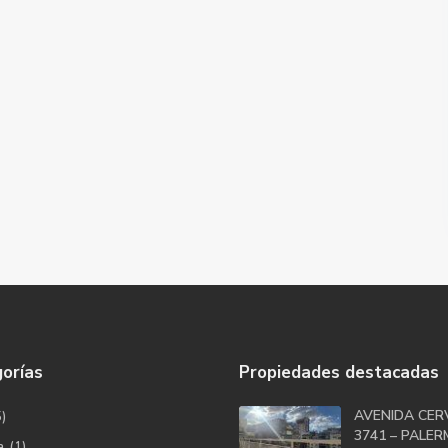
orías
Propiedades destacadas
AVENIDA CER
5)
3741 – PALERM
a
(1)