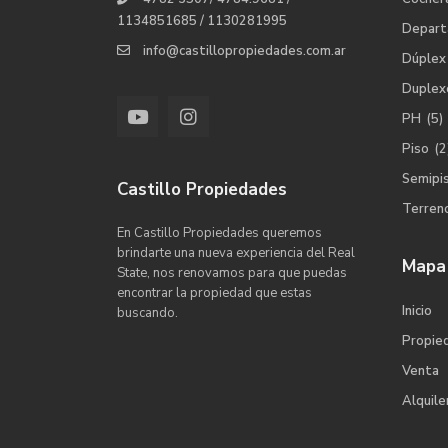
1134851685 / 1130281995
Depar
info@castillopropiedades.com.ar
Dúplex
Duplex
PH
(5)
Piso
(2
Semipi
Castillo Propiedades
Terren
En Castillo Propiedades queremos
brindarte una nueva experiencia del Real
Mapa 
State, nos renovamos para que puedas
encontrar la propiedad que estas
Inicio
buscando.
Propie
Venta
Alquile