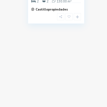
2
2
2
130.00 m
Castillopropiedades