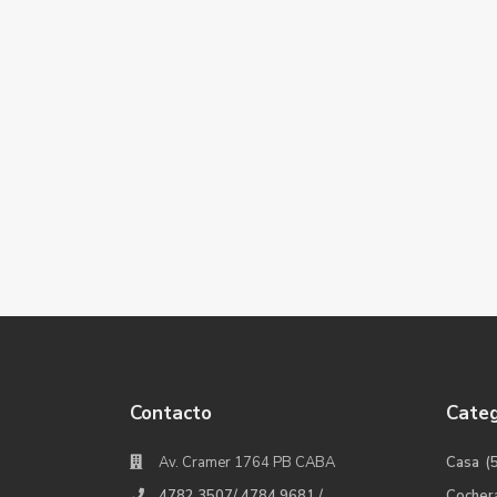
Contacto
Categ
Av. Cramer 1764 PB CABA
Casa
(
4782 3507/ 4784.9681 /
Cocher