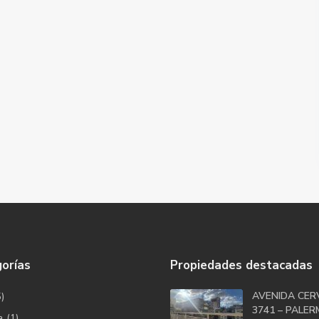
orías
Propiedades destacadas
AVENIDA CER
5)
3741 – PALERM
a
(1)