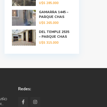
U$S
285.000
GAMARRA 1445 –
PARQUE CHAS
U$S
265.000
DEL TEMPLE 2535
– PARQUE CHAS
U$S
315.000
Redes:
VIÑO
...