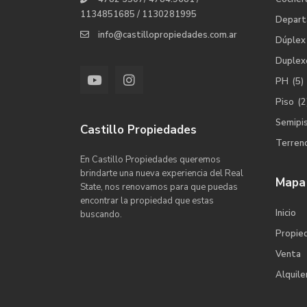
1134851685 / 1130281995
Depar
info@castillopropiedades.com.ar
Dúplex
Duplex
PH
(5)
Piso
(2
Semipi
Castillo Propiedades
Terren
En Castillo Propiedades queremos
brindarte una nueva experiencia del Real
Mapa 
State, nos renovamos para que puedas
encontrar la propiedad que estas
Inicio
buscando.
Propie
Venta
Alquile