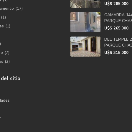
U$S
285.000
tamento
(17)
GAMARRA 144
(1)
PARQUE CHA
es
(1)
U$S
265.000
DEL TEMPLE 2
)
PARQUE CHA
so
(7)
U$S
315.000
os
(2)
del sitio
dades
r