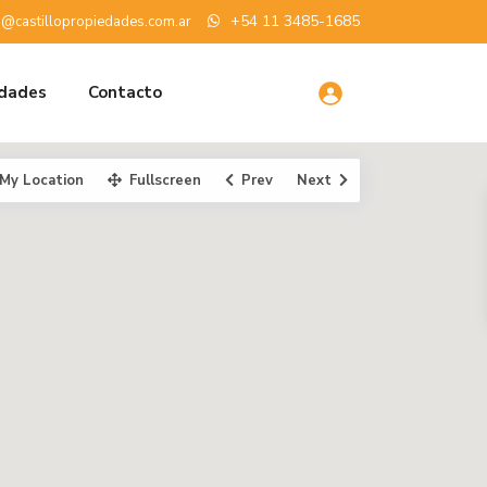
+54 11 3485-1685
o@castillopropiedades.com.ar
edades
Contacto
My Location
Fullscreen
Prev
Next