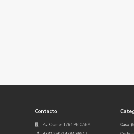
Contacto
Categ
Av. Cramer 1764 PB CABA
Casa
(
4782 3507/ 4784.9681 /
Cocher