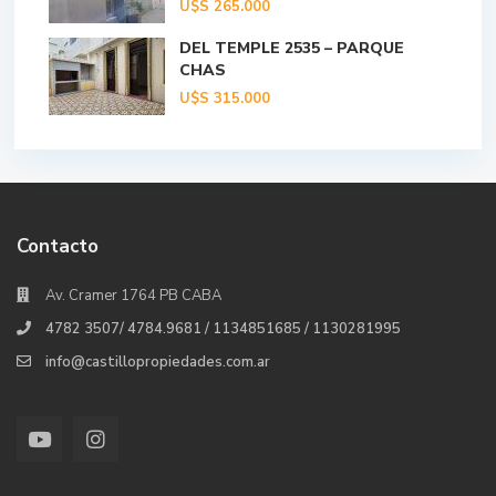
U$S
265.000
DEL TEMPLE 2535 – PARQUE
CHAS
U$S
315.000
Contacto
Av. Cramer 1764 PB CABA
4782 3507/ 4784.9681 / 1134851685 / 1130281995
info@castillopropiedades.com.ar