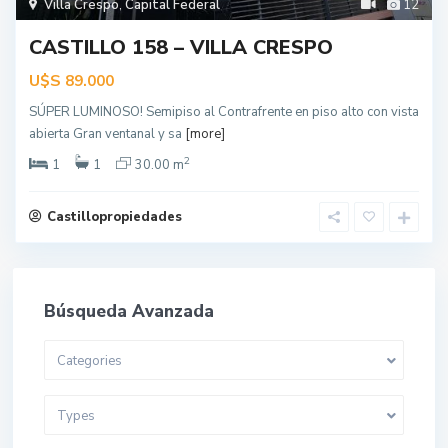
Villa Crespo
,
Capital Federal
12
CASTILLO 158 – VILLA CRESPO
U$S
89.000
SÚPER LUMINOSO! Semipiso al Contrafrente en piso alto con vista
abierta Gran ventanal y sa
[more]
2
1
1
30.00 m
Castillopropiedades
Búsqueda Avanzada
Categories
Types